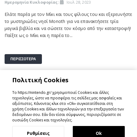
Ημερομηνία Κυκλοφορίας:
Ιουλ 28, 2023
Ελάτε παρέα με τον Μίκι και τους φίλους του και εξερευνήστε
το μυστηριώδες νησί Monoth για να επανακτήσετε τρία
μαγικά βιβλία και να σώσετε τον κόσμο από την καταστροφή!
Παίξτε ως ο Μίκι και η παρέα το...
ΠΕΡΙΣΣΟΤΕΡΑ
Πολιτική Cookies
1
2
3
5
6
...
13
4
Το https://nintendo.gr/ χρησιμοποιεί Cookies και άλλες
τεχνολογίες, ώστε να προσφέρει τις σελίδες μας ασφαλείς και
αξιόπιστες. Κάνοντας κλικ στο «Ok» συγκατατίθεσαι στη
χρήση Cookies και άλλων τεχνολογιών για την επεξεργασία των
Σχεδιάστηκε & Υλοποιήθηκε από
GeeSmo - Internet
δεδομένων σου. Εάν δεν είσαι σύμφωνος, περιοριζόμαστε σε
Transformation
ουσιώδη Cookies και τεχνολογίες.
Ρυθμίσεις
Ok