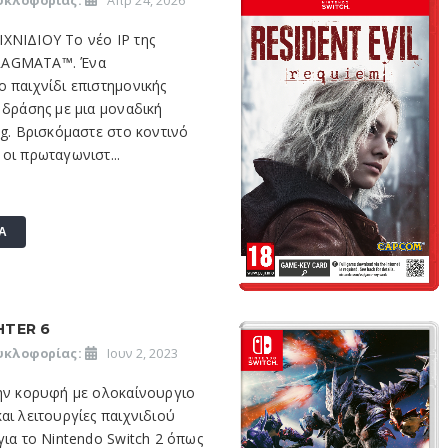
υκλοφορίας:
Απρ 24, 2026
ΧΝΙΔΙΟΥ Το νέο IP της
RAGMATA™. Ένα
 παιχνίδι επιστημονικής
 δράσης με μια μοναδική
ng. Βρισκόμαστε στο κοντινό
οι πρωταγωνιστ...
Α
HTER 6
υκλοφορίας:
Ιουν 2, 2023
την κορυφή με ολοκαίνουργιο
αι λειτουργίες παιχνιδιού
για το Nintendo Switch 2 όπως