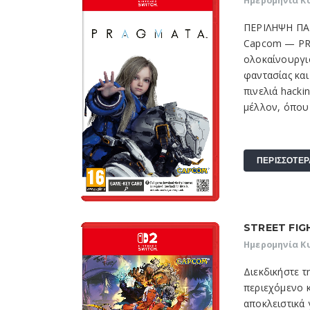
Ημερομηνία Κ
ΠΕΡΙΛΗΨΗ ΠΑΙ
Capcom — P
ολοκαίνουργιο
φαντασίας και
πινελιά hacki
μέλλον, όπου 
ΠΕΡΙΣΣΟΤΕΡ
STREET FIG
Ημερομηνία Κ
Διεκδικήστε 
περιεχόμενο κ
αποκλειστικά 