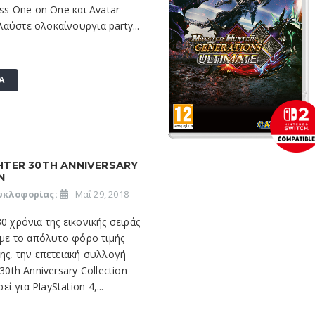
ess One on One και Avatar
αύστε ολοκαίνουργια party...
Α
HTER 30TH ANNIVERSARY
N
υκλοφορίας:
Μαΐ 29, 2018
30 χρόνια της εικονικής σειράς
r με το απόλυτο φόρο τιμής
της, την επετειακή συλλογή
 30th Anniversary Collection
 για PlayStation 4,...