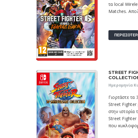
τα local Wirel
Matches. Απολ
ΠΕΡΙΣΣΟΤΕΡ
STREET FIG
COLLECTIO
Ημερομηνία Κ
Γιορτάστε τα 
Street Fighte
στην ιστορία 
Street Fighter
που κυκλοφορεί