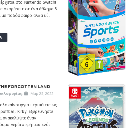
 έρχεται στο Nintendo Switch!
να σκοράρετε σε ένα άθλημα 5
 με ποδόσφαιρο αλλά δί...
Α
 THE FORGOTTEN LAND
υκλοφορίας:
Μαρ 25, 2022
 ολοκαίνουργια περιπέτεια ως
puffball, Kirby. Εξερευνήστε
αι ανακαλύψτε έναν
όσμο γεμάτο ερήπεια ενός