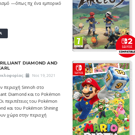
τισμό —όπως πχ ένα εμπορικό
Α
RILLIANT DIAMOND AND
EARL
υκλοφορίας:
Νοε 19, 2021
ν περιοχή Sinnoh στο
liant Diamond και το Pokémon
! Οι περιπέτειες του Pokémon
mond και του Pokémon Shining
ουν χώρα στην περιοχή