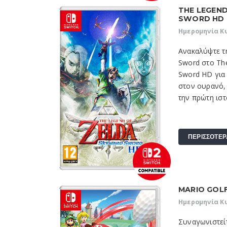
THE LEGEN
SWORD HD
Ημερομηνία Κ
Ανακαλύψτε τ
Sword στο The
Sword HD για 
στον ουρανό, 
την πρώτη ιστο
ΠΕΡΙΣΣΟΤΕΡ
MARIO GOLF
Ημερομηνία Κ
Συναγωνιστείτ