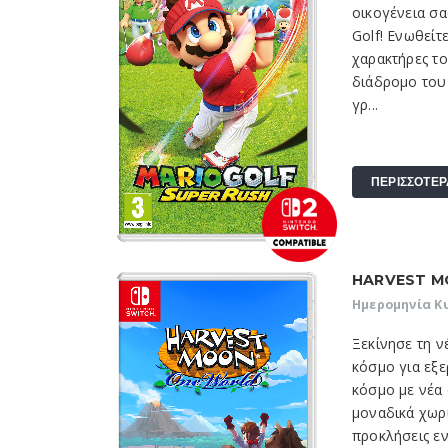
οικογένεια σα
Golf! Ενωθείτ
χαρακτήρες τ
διάδρομο του 
γρ...
ΠΕΡΙΣΣΟΤΕΡ
HARVEST M
Ημερομηνία Κ
Ξεκίνησε τη 
κόσμο για εξ
κόσμο με νέα
μοναδικά χωρι
προκλήσεις εν