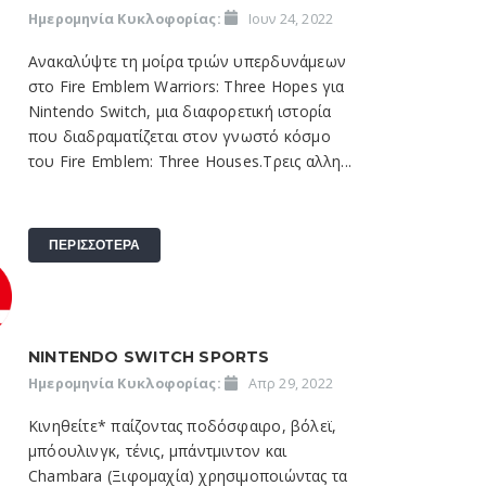
Ημερομηνία Κυκλοφορίας:
Ιουν 24, 2022
Ανακαλύψτε τη μοίρα τριών υπερδυνάμεων
στο Fire Emblem Warriors: Three Hopes για
Nintendo Switch, μια διαφορετική ιστορία
που διαδραματίζεται στον γνωστό κόσμο
του Fire Emblem: Three Houses.Τρεις αλλη...
ΠΕΡΙΣΣΟΤΕΡΑ
NINTENDO SWITCH SPORTS
Ημερομηνία Κυκλοφορίας:
Απρ 29, 2022
Κινηθείτε* παίζοντας ποδόσφαιρο, βόλεϊ,
μπόουλινγκ, τένις, μπάντμιντον και
Chambara (Ξιφομαχία) χρησιμοποιώντας τα