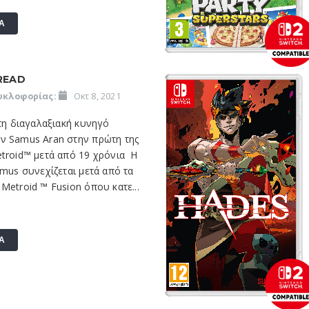
Α
READ
υκλοφορίας:
Οκτ 8, 2021
 τη διαγαλαξιακή κυνηγό
ν Samus Aran στην πρώτη της
etroid™ μετά από 19 χρόνια Η
amus συνεχίζεται μετά από τα
Metroid ™ Fusion όπου κατε...
Α