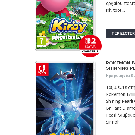
αρχαίου πολι
κέντρο! ...
ΠΕΡΙΣΣΟΤΕΡ
POKÉMON B
SHINNING P
Ημερομηνία Κ
Ταξιδέψτε στη
Pokémon Bril
Shining Pearl
Brilliant Dia
Pearl λαμβάν
Sinnoh....