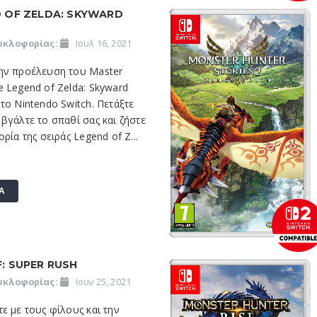
D OF ZELDA: SKYWARD
υκλοφορίας:
Ιουλ 16, 2021
ην προέλευση του Master
 Legend of Zelda: Skyward
το Nintendo Switch. Πετάξτε
βγάλτε το σπαθί σας και ζήστε
ρία της σειράς Legend of Z...
Α
: SUPER RUSH
υκλοφορίας:
Ιουν 25, 2021
ε με τους φίλους και την