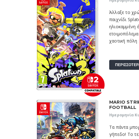
Ημερομηνία Κ
Άλλαξε το χρώ
παιχνίδι Splat
ηλιοκαμμένη έ
ετοιμοπόλεμα I
χαοτική πόλη Sp
ΠΕΡΙΣΣΟΤΕΡ
MARIO STRI
FOOTBALL
Ημερομηνία Κ
Τα πάντα μπο
γήπεδο! Το τε