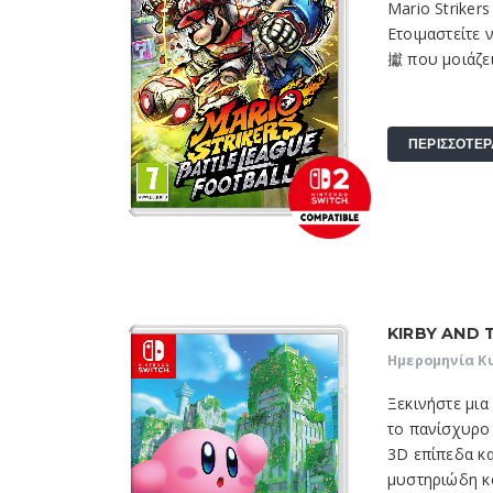
Mario Strikers
Ετοιμαστείτε 
㩵 που μοιάζει
ΠΕΡΙΣΣΟΤΕΡ
KIRBY AND
Ημερομηνία Κ
Ξεκινήστε μια
το πανίσχυρο 
3D επίπεδα κ
μυστηριώδη κ