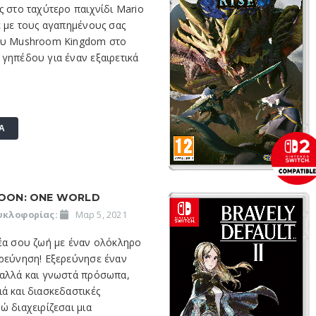
ς στο ταχύτερο παιχνίδι Mario
ε με τους αγαπημένους σας
ου Mushroom Kingdom στο
γηπέδου για έναν εξαιρετικά
Α
OON: ONE WORLD
υκλοφορίας:
Μαρ 5, 2021
νέα σου ζωή με έναν ολόκληρο
ερεύνηση! Εξερεύνησε έναν
 αλλά και γνωστά πρόσωπα,
ά και διασκεδαστικές
ώ διαχειρίζεσαι μια