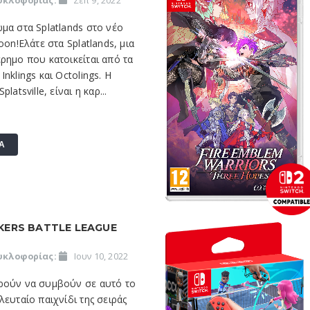
υκλοφορίας:
Σεπ 9, 2022
μα στα Splatlands στο νέο
oon!Ελάτε στα Splatlands, μια
ρημο που κατοικείται από τα
nklings και Octolings. Η
latsville, είναι η καρ...
Α
KERS BATTLE LEAGUE
υκλοφορίας:
Ιουν 10, 2022
ρούν να συμβούν σε αυτό το
λευταίο παιχνίδι της σειράς