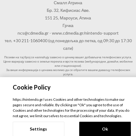
Смалл Атрина
Бр. 32, Кифисиас Аве.
151 25, Мароуси, Атина
Грчка
ncs@cdmedia.gr
-
www.cdmedia.gr/nintendo-support
тел. +30 211-1060400 (од понедељка до петка, од 09:30 до 17:30
сати)
Позиви на тај број се наплаћују зависно о ценику вашег добављача телефонских услуга.
Цене варирају зависно о земљи порекла и врсти позива (међународни, домаћи, мобилни
или стационарни).
За више информација о ценама молимо да се обратите вашем даваоцу телефонских
услуга.
Пре позива за дозволу питати особу која је одговорна за рачун.
На овом телефонском броју није могуће добити савете о игрању видео игрица.
Cookie Policy
ЦД Медиа С.Е. - Подршку клијентима Нинтендо можете контактирати од понедељка до
петка, од 09:30 до 17:30 сати
Услуге подршке клијентима путем телефона доступне су само на енглеском језику.
https://nintendo.gr/ uses Cookies and other technologies to make our
© Nintendo
pages secure and reliable. By clicking on "Ok" you agree to the use of
Cookies and other technologies for the processing of your data. If you do
Privacy Policy
| Дизајн и развој
GeeSmo Internet Transformation
not agree, we limit ourselves to essential Cookies and technologies.
Settings
Ok