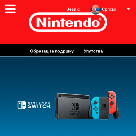
Језик:
Српски
Образац за подршку
Упутства
Информације о гаранцији
Одбацивање и рециклажа
Информације о еколошком дизајну конзоле