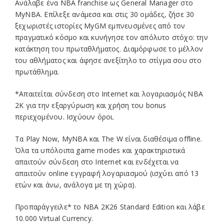
Ανάλαβε ένα NBA franchise ως General Manager στο
MyNBA. Επίλεξε ανάμεσα και στις 30 ομάδες, ζήσε 30
ξεχωριστές ιστορίες MyGM εμπνευσμένες από τον
πραγματικό κόσμο και κυνήγησε τον απόλυτο στόχο: την
κατάκτηση του πρωταθλήματος. Διαμόρφωσε το μέλλον
του αθλήματος και άφησε ανεξίτηλο το στίγμα σου στο
πρωτάθλημα.
*Απαιτείται σύνδεση στο Internet και λογαριασμός NBA
2K για την εξαργύρωση και χρήση του bonus
περιεχομένου. Ισχύουν όροι.
Τα Play Now, MyNBA και The W είναι διαθέσιμα offline.
Όλα τα υπόλοιπα game modes και χαρακτηριστικά
απαιτούν σύνδεση στο Internet και ενδέχεται να
απαιτούν online εγγραφή λογαριασμού (ισχύει από 13
ετών και άνω, ανάλογα με τη χώρα).
Προπαράγγειλε* το NBA 2K26 Standard Edition και λάβε
10.000 Virtual Currency.