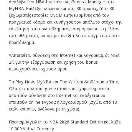
Ανάλαβε ένα NBA franchise ως General Manager στο
MyNBA. Επίλεξε ανάμεσα και στις 30 ομάδες, ζήσε 30
ξεχωριστές ιστορίες MyGM εμπνευσμένες από τον
πραγματικό κόσμο και κυνήγησε τον απόλυτο στόχο: την
κατάκτηση του πρωταθλήματος. Διαμόρφωσε το μέλλον
του αθλήματος και άφησε ανεξίτηλο το στίγμα σου στο
πρωτάθλημα.
*Απαιτείται σύνδεση στο Internet και λογαριασμός NBA
2K για την εξαργύρωση και χρήση του bonus
περιεχομένου. Ισχύουν όροι.
Τα Play Now, MyNBA και The W είναι διαθέσιμα offline.
Όλα τα υπόλοιπα game modes και χαρακτηριστικά
απαιτούν σύνδεση στο Internet και ενδέχεται να
απαιτούν online εγγραφή λογαριασμού (ισχύει από 13
ετών και άνω, ανάλογα με τη χώρα).
Προπαράγγειλε* το NBA 2K26 Standard Edition και λάβε
10.000 Virtual Currency.