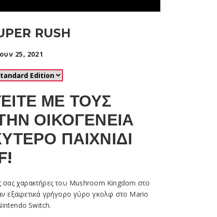
SUPER RUSH
ουν 25, 2021
ΕΙΤΕ ΜΕ ΤΟΥΣ
 ΤΗΝ ΟΙΚΟΓΕΝΕΙΑ
ΧΥΤΕΡΟ ΠΑΙΧΝΙΔΙ
F!
ς σας χαρακτήρες του Mushroom Kingdom στο
αν εξαιρετικά γρήγορο γύρο γκολφ στο Mario
Nintendo Switch.