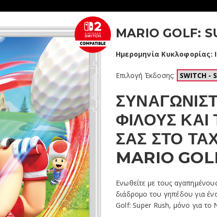
MARIO GOLF: 
Ημερομηνία Κυκλοφορίας: Ι
Επιλογή Έκδοσης:
ΣΥΝΑΓΩΝΙΣΤ
ΦΙΛΟΥΣ ΚΑΙ
ΣΑΣ ΣΤΟ ΤΑ
MARIO GOL
Ενωθείτε με τους αγαπημένου
διάδρομο του γηπέδου για έν
Golf: Super Rush, μόνο για το 