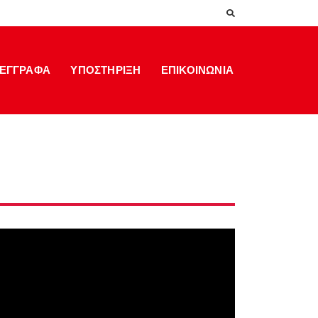
ΕΓΓΡΑΦΑ
ΥΠΟΣΤΗΡΙΞΗ
ΕΠΙΚΟΙΝΩΝΙΑ