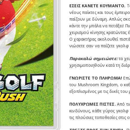
ΕΣΕΙΣ ΚΑΝΕΤΕ ΚΟΥΜΑΝΤΟ.
Τ
νέους παίκτες και τους έμπειρ
παίζουν με δύναμη. Απλώς σκο
κάντε την μπάλα να πετάξει! Π
χειρισμού κίνησης κρατώντας έ
Ο χαρακτήρας ακολουθεί πιστά 
νιώσετε σαν να παίζετε γκολφ
Παρακαλώ σημειώστε:
τα χε
χρησιμοποιηθούν κατά τη διάρκ
ΓΝΩΡΙΣΤΕ ΤΟ ΠΛΗΡΩΜΑ!
Επι
του Mushroom Kingdom, ο καθ
εξοπλισμένος με τις δικές του 
ΠΟΛΥΧΡΩΜΕΣ ΠΙΣΤΕΣ.
Από τι
κινδύνους, κάθε γύρος γκολφ 
τις πλούσιες τοποθεσίες στις ο