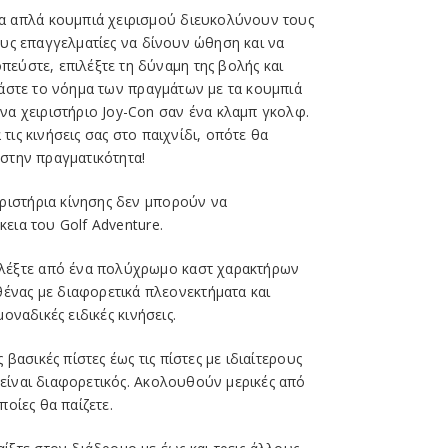
α απλά κουμπιά χειρισμού διευκολύνουν τους
ους επαγγελματίες να δίνουν ώθηση και να
πεύστε, επιλέξτε τη δύναμη της βολής και
ιάστε το νόημα των πραγμάτων με τα κουμπιά
να χειριστήριο Joy-Con σαν ένα κλαμπ γκολφ.
τις κινήσεις σας στο παιχνίδι, οπότε θα
 στην πραγματικότητα!
ιριστήρια κίνησης δεν μπορούν να
εια του Golf Adventure.
λέξτε από ένα πολύχρωμο καστ χαρακτήρων
ένας με διαφορετικά πλεονεκτήματα και
μοναδικές ειδικές κινήσεις.
ς βασικές πίστες έως τις πίστες με ιδιαίτερους
είναι διαφορετικός. Ακολουθούν μερικές από
ποίες θα παίζετε.