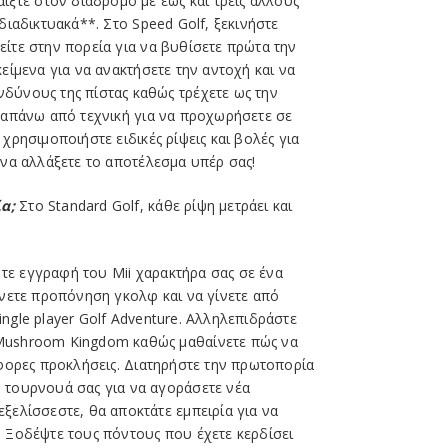
αίξτε στον διάδρομο με έως και τρεις άλλους
 διαδικτυακά**. Στο Speed Golf, ξεκινήστε
είτε στην πορεία για να βυθίσετε πρώτα την
κείμενα για να ανακτήσετε την αντοχή και να
δύνους της πίστας καθώς τρέχετε ως την
αραπάνω από τεχνική για να προχωρήσετε σε
χρησιμοποιήστε ειδικές ρίψεις και βολές για
 να αλλάξετε το αποτέλεσμα υπέρ σας!
ία;
Στο Standard Golf, κάθε ρίψη μετράει και
τε εγγραφή του Mii χαρακτήρα σας σε ένα
άνετε προπόνηση γκολφ και να γίνετε από
ngle player Golf Adventure. Αλληλεπιδράστε
Mushroom Kingdom καθώς μαθαίνετε πώς να
άφορες προκλήσεις. Διατηρήστε την πρωτοπορία
 τουρνουά σας για να αγοράσετε νέα
ξελίσσεστε, θα αποκτάτε εμπειρία για να
. Ξοδέψτε τους πόντους που έχετε κερδίσει